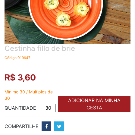
Cestinha fillo de brie
Código 019647
R$ 3,60
Mínimo 30 / Múltiplos de
30
ADICIONAR NA MINHA
CESTA
QUANTIDADE
COMPARTILHE